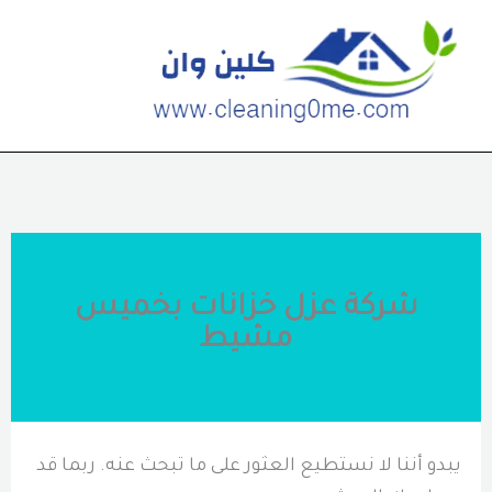
خطي
لى
لمحتوى
شركة عزل خزانات بخميس
مشيط
يبدو أننا لا نستطيع العثور على ما تبحث عنه. ربما قد