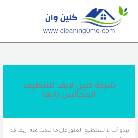
خطي
لى
لمحتوى
شركة كلين لايف للتنظيف
المجالس بابها
يبدو أننا لا نستطيع العثور على ما تبحث عنه. ربما قد